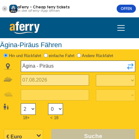
aFerry - Cheap ferry tickets
OFFEN
In der aFerry-App öffnen
Ägina-Piräus Fähren
Hin und Rückfahrt
einfache Fahrt
Andere Rückfahrt
18+
< 18
Suche