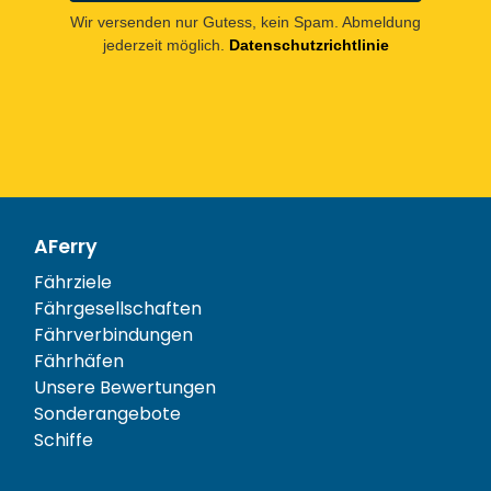
Wir versenden nur Gutess, kein Spam. Abmeldung
jederzeit möglich.
Datenschutzrichtlinie
AFerry
Fährziele
Fährgesellschaften
Fährverbindungen
Fährhäfen
Unsere Bewertungen
Sonderangebote
Schiffe