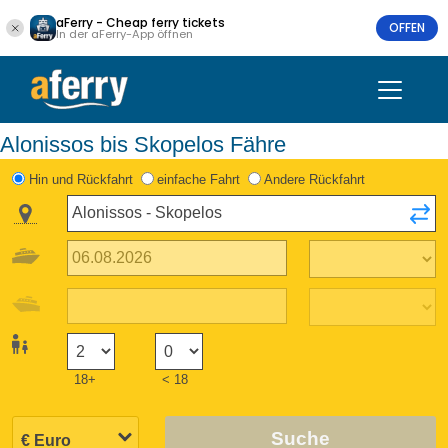
aFerry - Cheap ferry tickets
OFFEN
In der aFerry-App öffnen
Alonissos bis Skopelos Fähre
Hin und Rückfahrt
einfache Fahrt
Andere Rückfahrt
18+
< 18
Suche