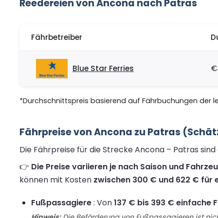
Reedereien von Ancona nach Patras
Fährbetreiber
D
Blue Star Ferries
€
*Durchschnittspreis basierend auf Fährbuchungen der let
Fährpreise von Ancona zu Patras (Schät
Die Fährpreise für die Strecke Ancona – Patras sin
👉
Die Preise variieren je nach Saison und Fahrze
können mit Kosten
zwischen 300 € und 622 € für e
Fußpassagiere
: Von
137 € bis 393 € einfache 
Hinweis:
Die Beförderung von Fußpassagieren ist nich