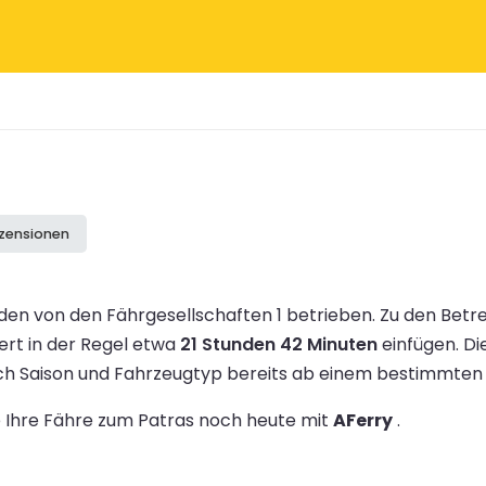
ezensionen
en von den Fährgesellschaften 1 betrieben.
Zu den Betr
ert in der Regel etwa
21 Stunden 42 Minuten
einfügen.
Di
ach Saison und Fahrzeugtyp bereits ab einem bestimmte
ie Ihre Fähre zum Patras noch heute mit
AFerry
.