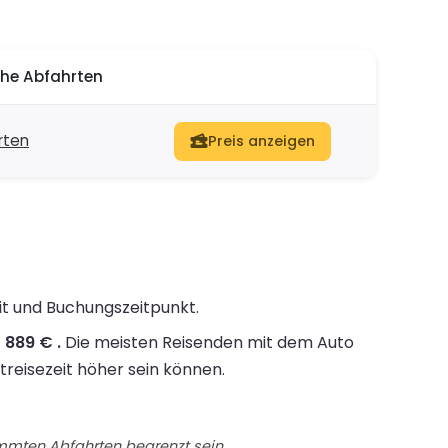
he Abfahrten
rten
Preis anzeigen
it und Buchungszeitpunkt.
 889 € .
Die meisten Reisenden mit dem Auto
treisezeit höher sein können.
immten Abfahrten begrenzt sein.