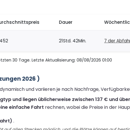
urchschnittspreis
Dauer
Wöchentlic
452
21Std. 42Min.
7 der Abfah
zten 30 Tage. Letzte Aktualisierung: 08/08/2026 01:00
zungen 2026 )
d dynamisch und variieren je nach Nachfrage, Verfügbarke
ugtyp und liegen üblicherweise zwischen 137 € und über
ine einfache Fahrt
rechnen, wobei die Preise in der Haup
Fahrt)
.
t auf allen Strecken möglich, und die Plätze können auf best