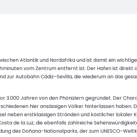
ischen Atlantik und Nordafrika und ist damit ein wichtig
Gehminuten vom Zentrum entfernt ist. Der Hafen ist dire
nd zur Autobahn Cádiz–Sevilla, die wiederum an das gesa
 vor 3.000 Jahren von den Phöniziern gegründet. Der Cha
schiedenen hier ansässigen Völker hinterlassen haben. Da
sel neben erstklassigen Stränden und köstlicher lokaler
sta de la Luz, die ebenfalls zahlreiche Sehenswürdigkeiten
kundung des Doñana-Nationalparks, der zum UNESCO-Weltku