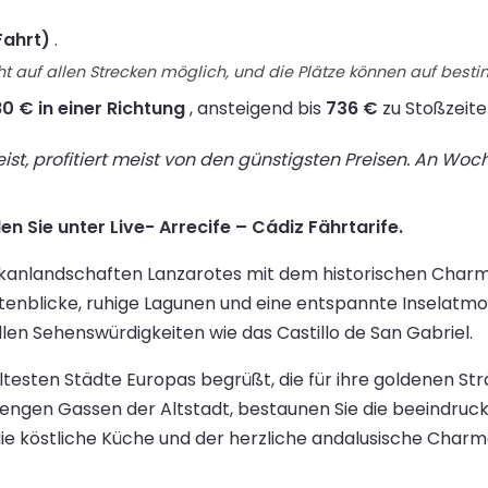
Fahrt)
.
t auf allen Strecken möglich, und die Plätze können auf best
0 € in einer Richtung
, ansteigend bis
736 €
zu Stoßzeite
st, profitiert meist von den günstigsten Preisen. An Wo
en Sie unter Live- Arrecife – Cádiz Fährtarife.
ulkanlandschaften Lanzarotes mit dem historischen Charm
nblicke, ruhige Lagunen und eine entspannte Inselatmosp
en Sehenswürdigkeiten wie das Castillo de San Gabriel.
ältesten Städte Europas begrüßt, die für ihre goldenen Str
e engen Gassen der Altstadt, bestaunen Sie die beeindr
die köstliche Küche und der herzliche andalusische Char