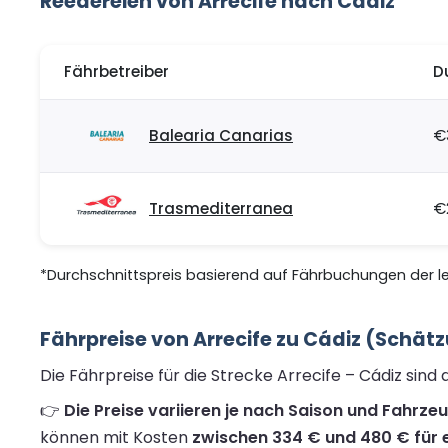
Reedereien von Arrecife nach Cádiz
Fährbetreiber
D
Balearia Canarias
€
Trasmediterranea
€
*Durchschnittspreis basierend auf Fährbuchungen der let
Fährpreise von Arrecife zu Cádiz (Schät
Die Fährpreise für die Strecke Arrecife – Cádiz sin
👉
Die Preise variieren je nach Saison und Fahrze
können mit Kosten
zwischen 334 € und 480 € für e