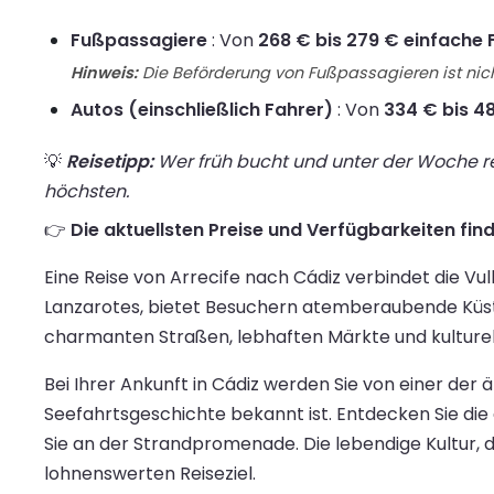
Fußpassagiere
: Von
268 € bis 279 € einfache 
Hinweis:
Die Beförderung von Fußpassagieren ist nich
Autos (einschließlich Fahrer)
: Von
334 € bis 48
💡
Reisetipp:
Wer früh bucht und unter der Woche rei
höchsten.
👉
Die aktuellsten Preise und Verfügbarkeiten find
Eine Reise von Arrecife nach Cádiz verbindet die V
Lanzarotes, bietet Besuchern atemberaubende Küste
charmanten Straßen, lebhaften Märkte und kulturell
Bei Ihrer Ankunft in Cádiz werden Sie von einer der 
Seefahrtsgeschichte bekannt ist. Entdecken Sie di
Sie an der Strandpromenade. Die lebendige Kultur, 
lohnenswerten Reiseziel.