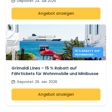
Gepostet
:
24. Juli 2026
Angebot anzeigen
15 % RABATT AUF
WOHNMOBIL-
FÄHREN –
GRIMALDI LINES
Grimaldi Lines – 15 % Rabatt auf
Fährtickets für Wohnmobile und Minibusse
Gepostet
:
26. Jan. 2026
Angebot anzeigen