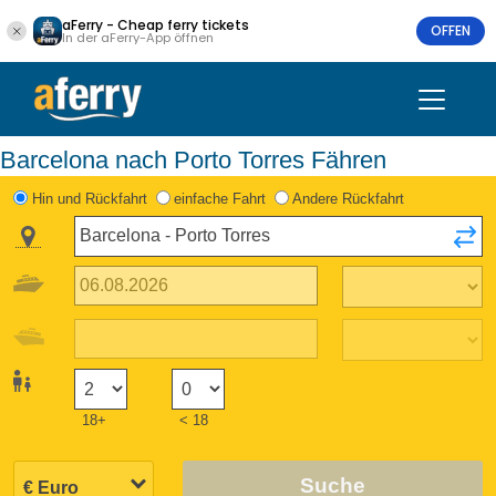
aFerry - Cheap ferry tickets
OFFEN
In der aFerry-App öffnen
Barcelona nach Porto Torres Fähren
Hin und Rückfahrt
einfache Fahrt
Andere Rückfahrt
18+
< 18
Suche