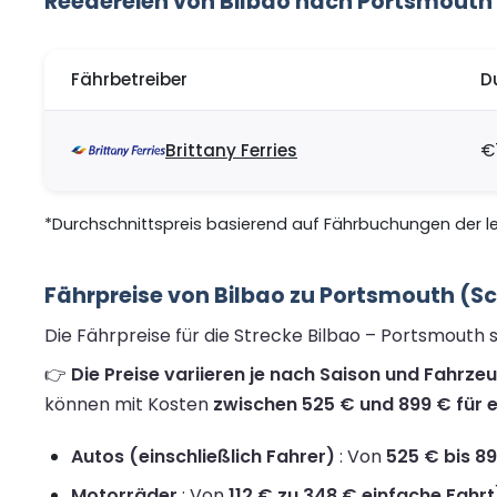
Reedereien von Bilbao nach Portsmouth
Fährbetreiber
D
Brittany Ferries
€
*Durchschnittspreis basierend auf Fährbuchungen der let
Fährpreise von Bilbao zu Portsmouth (S
Die Fährpreise für die Strecke Bilbao – Portsmouth
👉
Die Preise variieren je nach Saison und Fahrze
können mit Kosten
zwischen 525 € und 899 € für e
Autos (einschließlich Fahrer)
: Von
525 € bis 89
Motorräder
: Von
112 € zu 348 € einfache Fahrt