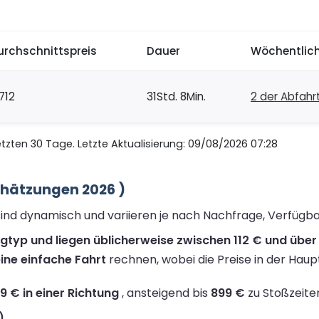
urchschnittspreis
Dauer
Wöchentlich
712
31Std. 8Min.
2 der Abfahr
zten 30 Tage. Letzte Aktualisierung: 09/08/2026 07:28
chätzungen 2026 )
 sind dynamisch und variieren je nach Nachfrage, Verfügb
ugtyp und liegen üblicherweise zwischen 112 € und über 
ine einfache Fahrt
rechnen, wobei die Preise in der Haup
9 € in einer Richtung
, ansteigend bis
899 €
zu Stoßzeite
)
.