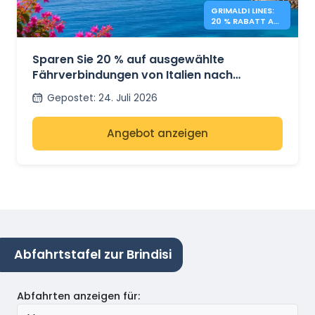
GRIMALDI LINES:
20 % RABATT AUF
GRIECHENLAND -
FÄHREN
Sparen Sie 20 % auf ausgewählte
Fährverbindungen von Italien nach
Griechenland mit Grimaldi Lines
Gepostet
:
24. Juli 2026
Angebot anzeigen
Abfahrtstafel zur Brindisi
Abfahrten anzeigen für
: