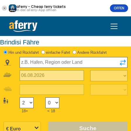
aFerry - Cheap ferry tickets
OFFEN
In der aFerry-App öffnen
Brindisi Fähre
Hin und Rückfahrt
einfache Fahrt
Andere Rückfahrt
18+
< 18
Suche