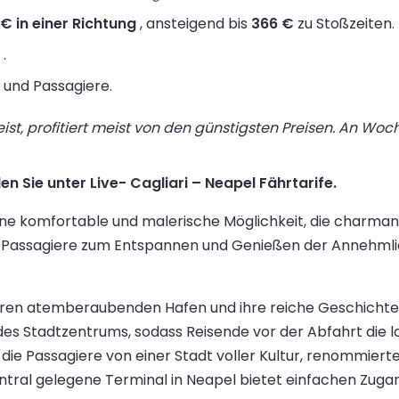
 € in einer Richtung
, ansteigend bis
366 €
zu Stoßzeiten.
.
o und Passagiere.
st, profitiert meist von den günstigsten Preisen. An Wo
en Sie unter Live- Cagliari – Neapel Fährtarife.
eine komfortable und malerische Möglichkeit, die charman
ädt Passagiere zum Entspannen und Genießen der Annehmli
h ihren atemberaubenden Hafen und ihre reiche Geschichte
 des Stadtzentrums, sodass Reisende vor der Abfahrt die 
die Passagiere von einer Stadt voller Kultur, renommier
tral gelegene Terminal in Neapel bietet einfachen Zugan