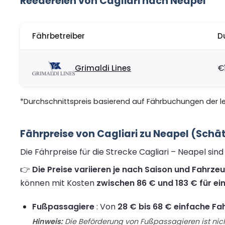
Reedereien von Cagliari nach Neapel
Fährbetreiber
D
Grimaldi Lines
€
*Durchschnittspreis basierend auf Fährbuchungen der let
Fährpreise von Cagliari zu Neapel (Schä
Die Fährpreise für die Strecke Cagliari – Neapel si
👉
Die Preise variieren je nach Saison und Fahrze
können mit Kosten
zwischen 86 € und 183 € für ei
Fußpassagiere
: Von
28 € bis 68 € einfache Fa
Hinweis:
Die Beförderung von Fußpassagieren ist nich