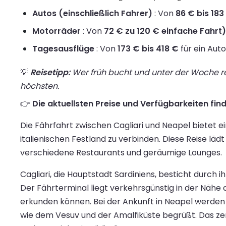
Autos (einschließlich Fahrer)
: Von
86 € bis 183
Motorräder
: Von
72 € zu 120 € einfache Fahrt)
Tagesausflüge
: Von
173 € bis 418 €
für ein Aut
💡
Reisetipp:
Wer früh bucht und unter der Woche rei
höchsten.
👉
Die aktuellsten Preise und Verfügbarkeiten find
Die Fährfahrt zwischen Cagliari und Neapel bietet 
italienischen Festland zu verbinden. Diese Reise l
verschiedene Restaurants und geräumige Lounges.
Cagliari, die Hauptstadt Sardiniens, besticht durc
Der Fährterminal liegt verkehrsgünstig in der Nähe
erkunden können. Bei der Ankunft in Neapel werden 
wie dem Vesuv und der Amalfiküste begrüßt. Das zen