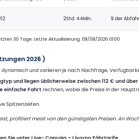
112
2Std. 44Min.
9 der Abfah
zten 30 Tage. Letzte Aktualisierung: 08/08/2026 01:00
tzungen 2026 )
nd dynamisch und variieren je nach Nachfrage, Verfügbark
gtyp und liegen üblicherweise zwischen 112 € und über 
ne einfache Fahrt
rechnen, wobei die Preise in der Hauptr
ive Spitzenzeiten.
st, profitiert meist von den günstigsten Preisen. An Wo
en Sie unter Live- Capraia – Livorno Fährtarife.