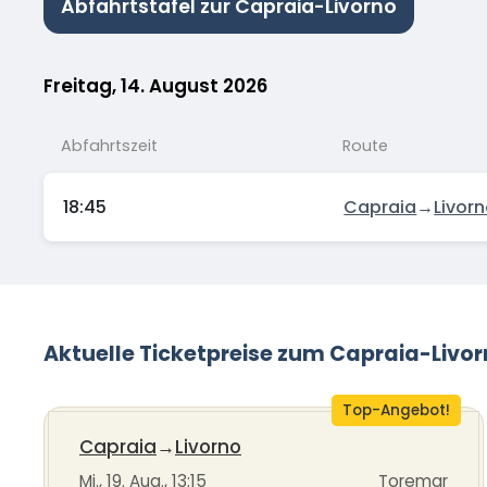
Abfahrtstafel zur Capraia-Livorno
Freitag, 14. August 2026
Abfahrtszeit
Route
18:45
Capraia
→
Livor
Aktuelle Ticketpreise zum Capraia-Livo
Top-Angebot!
Capraia
→
Livorno
Mi., 19. Aug., 13:15
Toremar