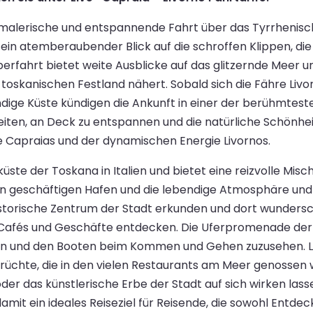
ne malerische und entspannende Fahrt über das Tyrrhenis
n ein atemberaubender Blick auf die schroffen Klippen, d
berfahrt bietet weite Ausblicke auf das glitzernde Meer u
toskanischen Festland nähert. Sobald sich die Fähre Livo
endige Küste kündigen die Ankunft in einer der berühmtest
iten, an Deck zu entspannen und die natürliche Schönheit
 Capraias und der dynamischen Energie Livornos.
küste der Toskana in Italien und bietet eine reizvolle Mi
 den geschäftigen Hafen und die lebendige Atmosphäre un
torische Zentrum der Stadt erkunden und dort wundersc
er Cafés und Geschäfte entdecken. Die Uferpromenade de
en und den Booten beim Kommen und Gehen zuzusehen. Livo
früchte, die in den vielen Restaurants am Meer genossen
r das künstlerische Erbe der Stadt auf sich wirken lasse
damit ein ideales Reiseziel für Reisende, die sowohl Ent