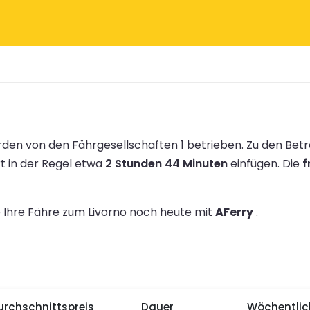
den von den Fährgesellschaften 1 betrieben.
Zu den Bet
rt in der Regel etwa
2 Stunden 44 Minuten
einfügen.
Die
f
e Ihre Fähre zum Livorno noch heute mit
AFerry
.
urchschnittspreis
Dauer
Wöchentlic