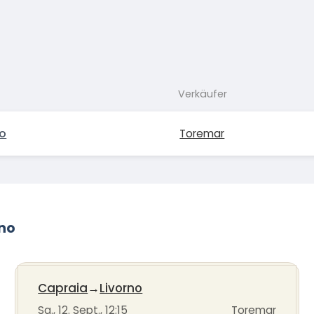
Verkäufer
no
Toremar
rno
Capraia
→
Livorno
Sa., 12. Sept., 12:15
Toremar