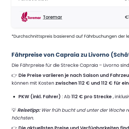
Toremar
€
*Durchschnittspreis basierend auf Fährbuchungen der let
Fährpreise von Capraia zu Livorno (Schä
Die Fährpreise für die Strecke Capraia – Livorno si
👉
Die Preise variieren je nach Saison und Fahrzeu
können mit Kosten
zwischen 112 € und 112 € für ei
PKW (inkl. Fahrer)
: Ab
112 € pro Strecke
, inklus
💡
Reisetipp:
Wer früh bucht und unter der Woche rei
höchsten.
👉
Die aktuellsten Preise und Verfügbarkeiten find