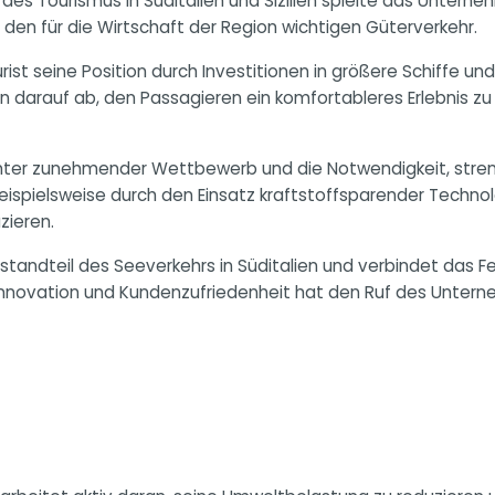
es Tourismus in Süditalien und Sizilien spielte das Unterne
g den für die Wirtschaft der Region wichtigen Güterverkehr.
rist seine Position durch Investitionen in größere Schiffe 
 darauf ab, den Passagieren ein komfortableres Erlebnis zu 
ter zunehmender Wettbewerb und die Notwendigkeit, stren
, beispielsweise durch den Einsatz kraftstoffsparender Techn
zieren.
standteil des Seeverkehrs in Süditalien und verbindet das F
r Innovation und Kundenzufriedenheit hat den Ruf des Unte