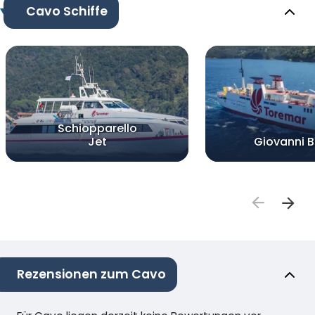
Cavo Schiffe
Schiopparello
Jet
Giovanni Be
Rezensionen zum Cavo