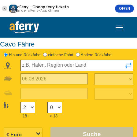
aFerry - Cheap ferry tickets
OFFEN
In der aFerry-App öffnen
Cavo Fähre
Hin und Rückfahrt
einfache Fahrt
Andere Rückfahrt
18+
< 18
Suche