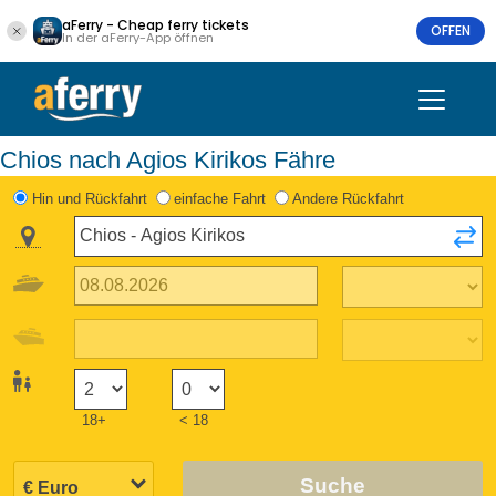
aFerry - Cheap ferry tickets
OFFEN
In der aFerry-App öffnen
Chios nach Agios Kirikos Fähre
Hin und Rückfahrt
einfache Fahrt
Andere Rückfahrt
18+
< 18
Suche