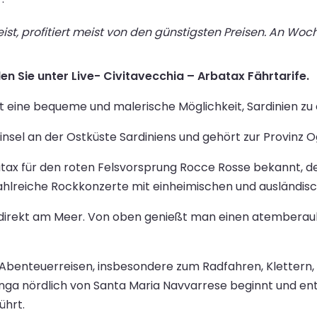
st, profitiert meist von den günstigsten Preisen. An Wo
en Sie unter Live- Civitavecchia – Arbatax Fährtarife.
t eine bequeme und malerische Möglichkeit, Sardinien zu
insel an der Ostküste Sardiniens und gehört zur Provinz Og
tax für den roten Felsvorsprung Rocce Rosse bekannt, de
 zahlreiche Rockkonzerte mit einheimischen und ausländis
m direkt am Meer. Von oben genießt man einen atemberaub
r Abenteuerreisen, insbesondere zum Radfahren, Klettern,
nga nördlich von Santa Maria Navvarrese beginnt und ent
ührt.