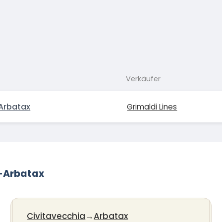
Verkäufer
Arbatax
Grimaldi Lines
a-Arbatax
Civitavecchia
→
Arbatax