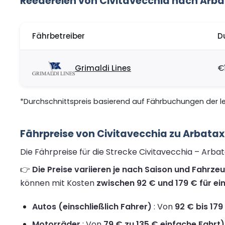
Reedereien von Civitavecchia nach Arb
Fährbetreiber
D
Grimaldi Lines
€
*Durchschnittspreis basierend auf Fährbuchungen der let
Fährpreise von Civitavecchia zu Arbata
Die Fährpreise für die Strecke Civitavecchia – Arba
👉
Die Preise variieren je nach Saison und Fahrze
können mit Kosten
zwischen 92 € und 179 € für ei
Autos (einschließlich Fahrer)
: Von
92 € bis 179
Motorräder
: Von
79 € zu 135 € einfache Fahrt)