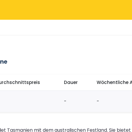
rne
urchschnittspreis
Dauer
Wöchentliche 
-
-
t Tasmanien mit dem australischen Festland. Sie bietet