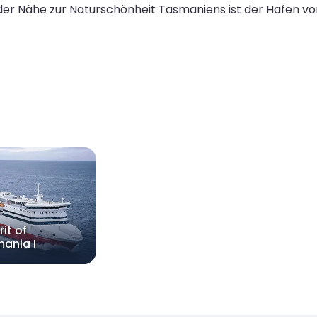
r Nähe zur Naturschönheit Tasmaniens ist der Hafen von D
rit of
ania I