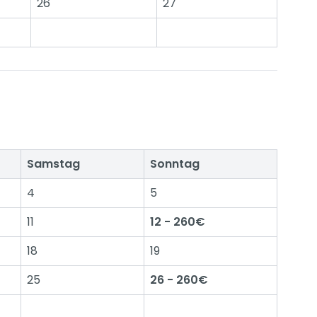
26
27
Samstag
Sonntag
4
5
11
12 - 260€
18
19
25
26 - 260€