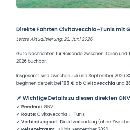
Direkte Fahrten Civitavecchia–Tunis mit 
Letzte Aktualisierung: 22. Juni 2026.
Gute Nachrichten für Reisende zwischen Italien und
2026 buchbar.
Insgesamt sind zwischen Juli und September 2026
3
beginnen derzeit bei
195 € ab Civitavecchia
und
2
📌 Wichtige Details zu diesen direkten G
✔
Reederei
: GNV
✔
Route
: Civitavecchia ↔ Tunis
✔
Verbindungsart
: Direktverbindung (ohne Zwisch
✔
Reisezeitraum
: Juli bis September 2026