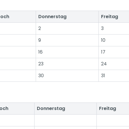
woch
Donnerstag
Freitag
2
3
9
10
16
17
23
24
30
31
woch
Donnerstag
Freitag