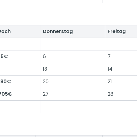
woch
Donnerstag
Freitag
415€
6
7
13
14
 380€
20
21
 705€
27
28