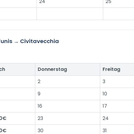
24
25
Tunis → Civitavecchia
ch
Donnerstag
Freitag
2
3
9
10
16
17
60€
23
24
60€
30
31