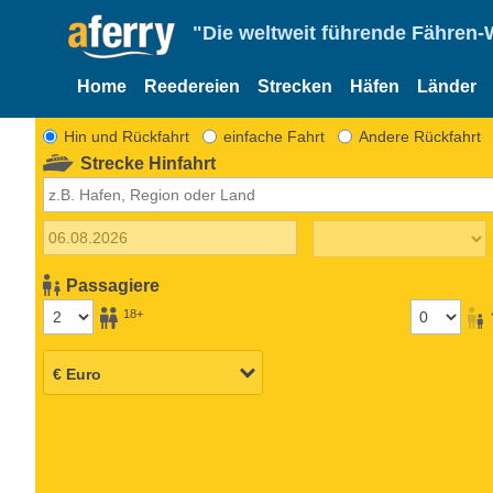
"Die weltweit führende Fähren-
Home
Reedereien
Strecken
Häfen
Länder
Hin und Rückfahrt
einfache Fahrt
Andere Rückfahrt
Strecke Hinfahrt
Passagiere
18+