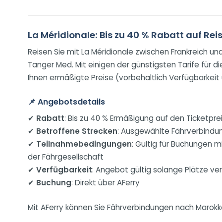
La Méridionale: Bis zu 40 % Rabatt auf Re
Reisen Sie mit La Méridionale zwischen Frankreich u
Tanger Med. Mit einigen der günstigsten Tarife für d
Ihnen ermäßigte Preise (vorbehaltlich Verfügbarke
📌
Angebotsdetails
✔
Rabatt
: Bis zu 40 % Ermäßigung auf den Ticketprei
✔
Betroffene Strecken
: Ausgewählte Fährverbindun
✔
Teilnahmebedingungen
: Gültig für Buchungen 
der Fährgesellschaft
✔
Verfügbarkeit
: Angebot gültig solange Plätze ve
✔
Buchung
: Direkt über AFerry
Mit AFerry können Sie Fährverbindungen nach Marokko