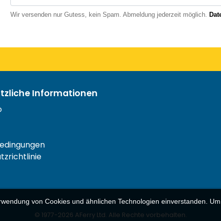
Wir versenden nur Gutess, kein Spam. Abmeldung jederzeit möglich.
Dat
ützliche Informationen
o
edingungen
zrichtlinie
erwendung von Cookies und ähnlichen Technologien einverstanden. Um di
© 1977-
2026
AFerry Ltd. Alle Rechte vorbehalten.