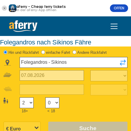
aFerry - Cheap ferry tickets
OFFEN
In der aFerry-App öffnen
Folegandros nach Sikinos Fähre
Hin und Rückfahrt
einfache Fahrt
Andere Rückfahrt
18+
< 18
Suche