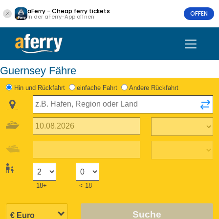
aFerry - Cheap ferry tickets
OFFEN
In der aFerry-App öffnen
Guernsey Fähre
Hin und Rückfahrt
einfache Fahrt
Andere Rückfahrt
18+
< 18
Suche