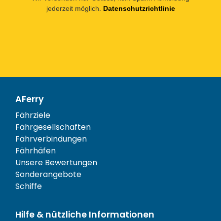
jederzeit möglich.
Datenschutzrichtlinie
AFerry
Fährziele
Fährgesellschaften
Fährverbindungen
Fährhäfen
Unsere Bewertungen
Sonderangebote
Schiffe
Hilfe & nützliche Informationen