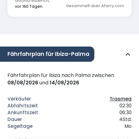
antonia estelrich
,
älteren Menschen gegenüber nicht
Gesammelt über AFerry.com
vor 160 Tagen
angemessen reagiert. Das passierte sogar einer
Großmutter vor meinen Augen. Auch zwei
Kellnerinnen an der Bar waren morgens äußerst
unfreundlich, gaben unhöfliche Antworten und
zogen Grimassen, die einem die Lust nahmen,
nach einem Glas Wasser zu fragen.
Fährfahrplan für Ibiza-Palma
Fährfahrplan für Ibiza nach Palma zwischen
08/08/2026
und
14/08/2026
Trasmed
02:30
06:30
4Std.
Mo