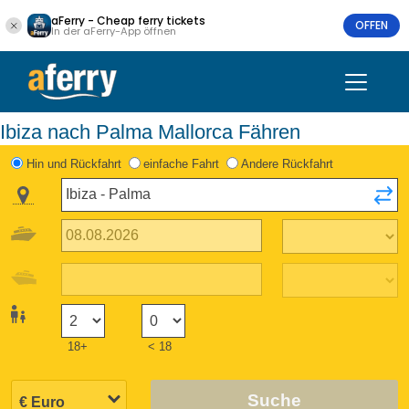
aFerry - Cheap ferry tickets
OFFEN
In der aFerry-App öffnen
Ibiza nach Palma Mallorca Fähren
Hin und Rückfahrt
einfache Fahrt
Andere Rückfahrt
18+
< 18
Suche