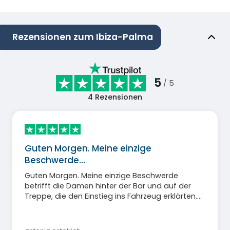
Rezensionen zum Ibiza-Palma
5
/ 5
4
Rezensionen
Guten Morgen. Meine einzige
Beschwerde…
Guten Morgen. Meine einzige Beschwerde
betrifft die Damen hinter der Bar und auf der
Treppe, die den Einstieg ins Fahrzeug erklärten.
Sie waren unglaublich unhöflich und rüpelhaft,
insbesondere gegenüber älteren Menschen. Ich
musste zwei von ihnen erklären, dass man