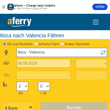
aFerry - Cheap ferry tickets
OFFEN
In der aFerry-App öffnen
Ibiza nach Valencia Fähren
Hin und Rückfahrt
einfache Fahrt
Andere Rückfahrt
18+
< 18
Suche