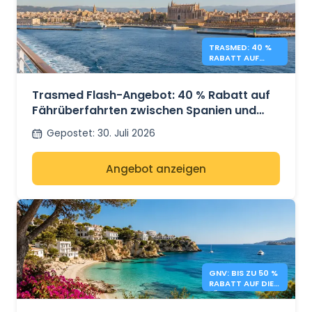
TRASMED: 40 %
RABATT AUF
BALEAREN-
FÄHREN – FLASH -
ANGEBOT
Trasmed Flash-Angebot: 40 % Rabatt auf
Fährüberfahrten zwischen Spanien und
den Balearen
Gepostet
:
30. Juli 2026
Angebot anzeigen
GNV: BIS ZU 50 %
RABATT AUF DIE
FÄHREN ZU DEN
BALEAREN