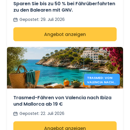
Sparen Sie bis zu 50 % bei Fährüberfahrten
zu den Balearen mit GNV.
Gepostet
:
29. Juli 2026
Angebot anzeigen
TRASMED: VON
VALENCIA NACH
IBIZA &
MALLORCA AB 19
€
Trasmed-Fähren von Valencia nach Ibiza
und Mallorca ab 19 €
Gepostet
:
22. Juli 2026
Angebot anzeigen