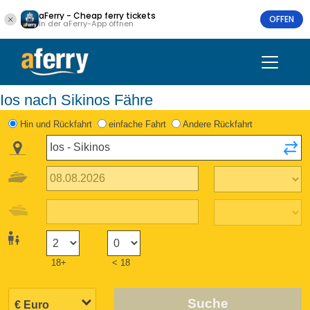
aFerry - Cheap ferry tickets
OFFEN
In der aFerry-App öffnen
Ios nach Sikinos Fähre
Hin und Rückfahrt
einfache Fahrt
Andere Rückfahrt
18+
< 18
Suche