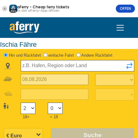
aFerry - Cheap ferry tickets
OFFEN
In der aFerry-App öffnen
Ischia Fähre
Hin und Rückfahrt
einfache Fahrt
Andere Rückfahrt
18+
< 18
Suche