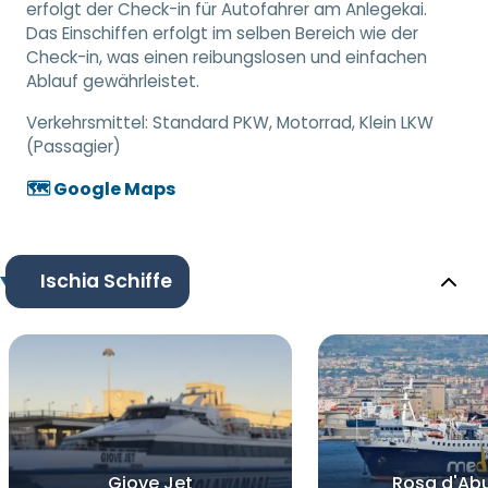
erfolgt der Check-in für Autofahrer am Anlegekai.
Das Einschiffen erfolgt im selben Bereich wie der
Check-in, was einen reibungslosen und einfachen
Ablauf gewährleistet.
Verkehrsmittel:
Standard PKW, Motorrad, Klein LKW
(Passagier)
🗺️ Google Maps
Ischia Schiffe
Giove Jet
Rosa d'Ab