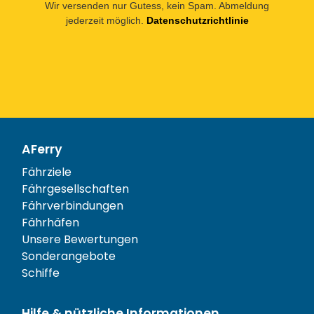
Wir versenden nur Gutess, kein Spam. Abmeldung
jederzeit möglich.
Datenschutzrichtlinie
AFerry
Fährziele
Fährgesellschaften
Fährverbindungen
Fährhäfen
Unsere Bewertungen
Sonderangebote
Schiffe
Hilfe & nützliche Informationen