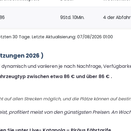
86
9Std. 10Min.
4 der Abfahr
zten 30 Tage. Letzte Aktualisierung: 07/08/2026 01:00
ätzungen 2026 )
nd dynamisch und variieren je nach Nachfrage, Verfügbark
Fahrzeugtyp zwischen etwa 86 € und über 86 € .
t auf allen Strecken möglich, und die Plätze können auf best
st, profitiert meist von den günstigsten Preisen. An Wo
en Sie unter Live- Katapola – Piräus Fährtarife.