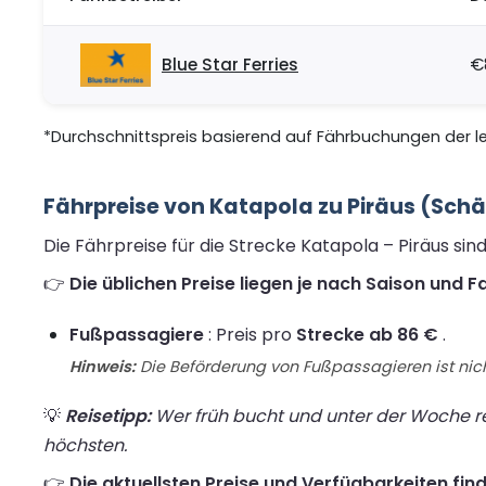
Blue Star Ferries
€
*Durchschnittspreis basierend auf Fährbuchungen der let
Fährpreise von Katapola zu Piräus (Sch
Die Fährpreise für die Strecke Katapola – Piräus si
👉
Die üblichen Preise liegen je nach Saison und 
Fußpassagiere
: Preis pro
Strecke ab 86 €
.
Hinweis:
Die Beförderung von Fußpassagieren ist nich
💡
Reisetipp:
Wer früh bucht und unter der Woche rei
höchsten.
👉
Die aktuellsten Preise und Verfügbarkeiten find