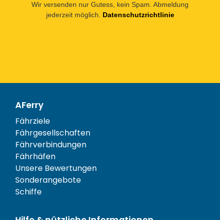
Wir versenden nur Gutess, kein Spam. Abmeldung
jederzeit möglich.
Datenschutzrichtlinie
AFerry
Fährziele
Fährgesellschaften
Fährverbindungen
Fährhäfen
Unsere Bewertungen
Sonderangebote
Schiffe
Hilfe & nützliche Informationen