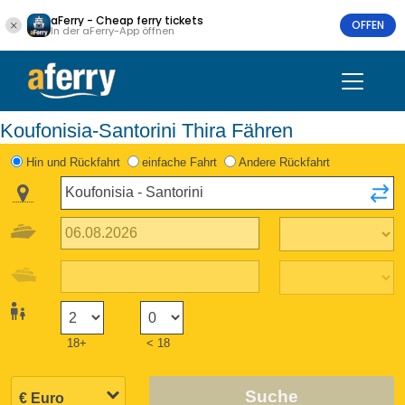
aFerry - Cheap ferry tickets
OFFEN
In der aFerry-App öffnen
Koufonisia-Santorini Thira Fähren
Hin und Rückfahrt
einfache Fahrt
Andere Rückfahrt
18+
< 18
Suche