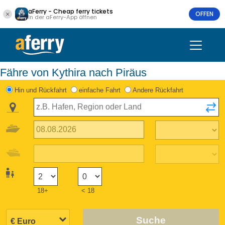
aFerry - Cheap ferry tickets
OFFEN
In der aFerry-App öffnen
Fähre von Kythira nach Piräus
Hin und Rückfahrt
einfache Fahrt
Andere Rückfahrt
18+
< 18
Suche