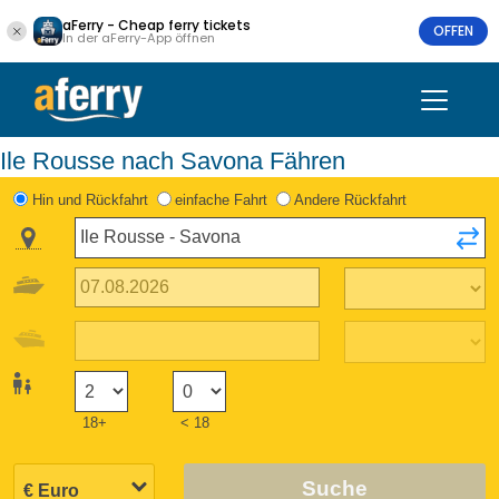
aFerry - Cheap ferry tickets
OFFEN
In der aFerry-App öffnen
Ile Rousse nach Savona Fähren
Hin und Rückfahrt
einfache Fahrt
Andere Rückfahrt
18+
< 18
Suche