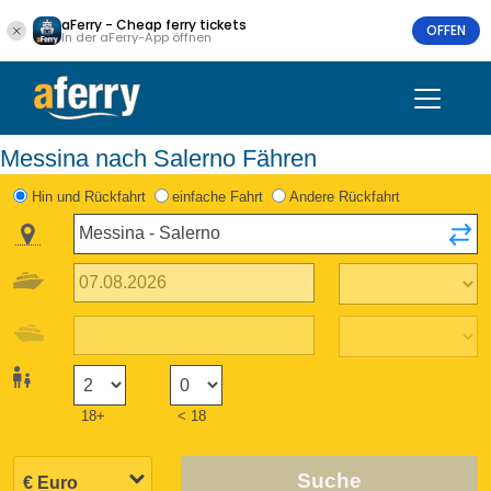
aFerry - Cheap ferry tickets
OFFEN
In der aFerry-App öffnen
Messina nach Salerno Fähren
Hin und Rückfahrt
einfache Fahrt
Andere Rückfahrt
18+
< 18
Suche