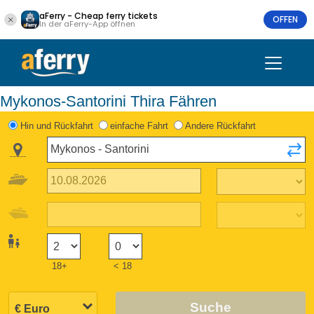
aFerry - Cheap ferry tickets
OFFEN
In der aFerry-App öffnen
Mykonos-Santorini Thira Fähren
Hin und Rückfahrt
einfache Fahrt
Andere Rückfahrt
18+
< 18
Suche