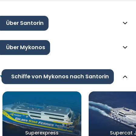
Über Santorin
Über Mykonos
Schiffe von Mykonos nach Santorin
Superexpress
Supercat J