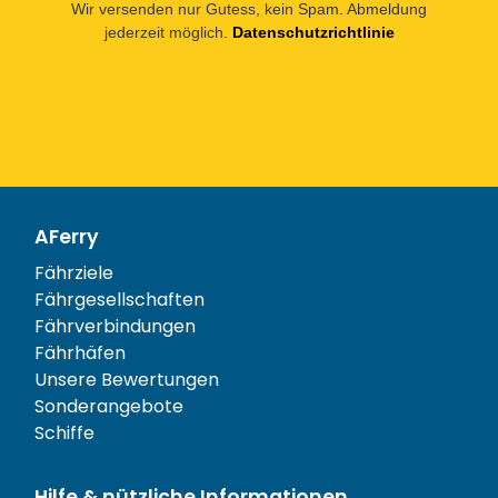
Wir versenden nur Gutess, kein Spam. Abmeldung
jederzeit möglich.
Datenschutzrichtlinie
AFerry
Fährziele
Fährgesellschaften
Fährverbindungen
Fährhäfen
Unsere Bewertungen
Sonderangebote
Schiffe
Hilfe & nützliche Informationen