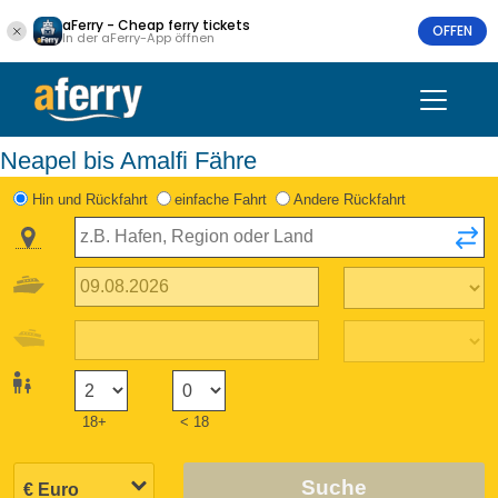
aFerry - Cheap ferry tickets
OFFEN
In der aFerry-App öffnen
Neapel bis Amalfi Fähre
Hin und Rückfahrt
einfache Fahrt
Andere Rückfahrt
18+
< 18
Suche