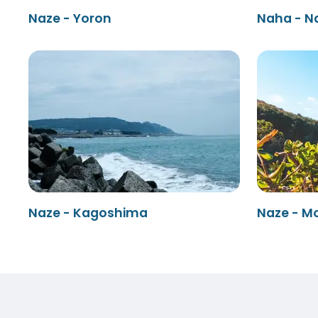
Naze - Yoron
Naha - N
Naze - Kagoshima
Naze - M