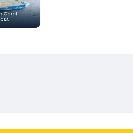
n Coral
ross