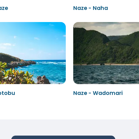
aze
Naze - Naha
otobu
Naze - Wadomari