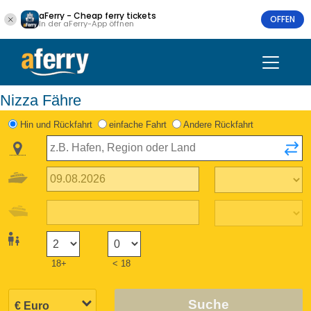
aFerry - Cheap ferry tickets
OFFEN
In der aFerry-App öffnen
Nizza Fähre
Hin und Rückfahrt
einfache Fahrt
Andere Rückfahrt
18+
< 18
Suche