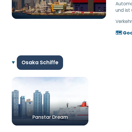
Automat
und is
Verkehr
🗺️ Go
Osaka Schiffe
Panstar Dream