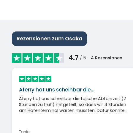
Rezensionen zum Osaka
4.7
/ 5
4
Rezensionen
Aferry hat uns scheinbar die…
Aferry hat uns scheinbar die falsche Abfahrzeit (2
Stunden zu früh) mitgeteilt, so dass wir 4 Stunden
am Hafenterminal warten mussten. Dafür konnte
PanStar nichts, alle anderen Passagiere wussten
Bescheid.
Tanja
,