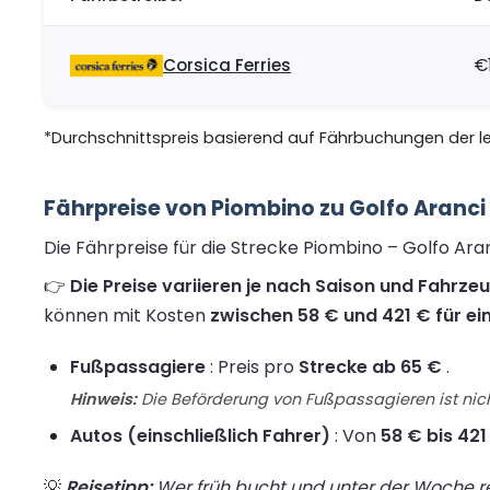
Corsica Ferries
€
*Durchschnittspreis basierend auf Fährbuchungen der let
Fährpreise von Piombino zu Golfo Aranc
Die Fährpreise für die Strecke Piombino – Golfo Ar
👉
Die Preise variieren je nach Saison und Fahrze
können mit Kosten
zwischen 58 € und 421 € für ei
Fußpassagiere
: Preis pro
Strecke ab 65 €
.
Hinweis:
Die Beförderung von Fußpassagieren ist nich
Autos (einschließlich Fahrer)
: Von
58 € bis 421
💡
Reisetipp:
Wer früh bucht und unter der Woche rei