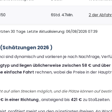
150
6Std. 47Min.
2 der Abfah
zten 30 Tage. Letzte Aktualisierung: 06/08/2026 07:39
i (Schätzungen 2026 )
anci sind dynamisch und variieren je nach Nachfrage, Ver
ugtyp und liegen üblicherweise zwischen 58 € und über 
ne einfache Fahrt
rechnen, wobei die Preise in der Hauptr
t auf allen Strecken möglich, und die Plätze können auf best
 € in einer Richtung
, ansteigend bis
421 €
zu Stoßzeiten.
st, profitiert meist von den günstigsten Preisen. An Wo