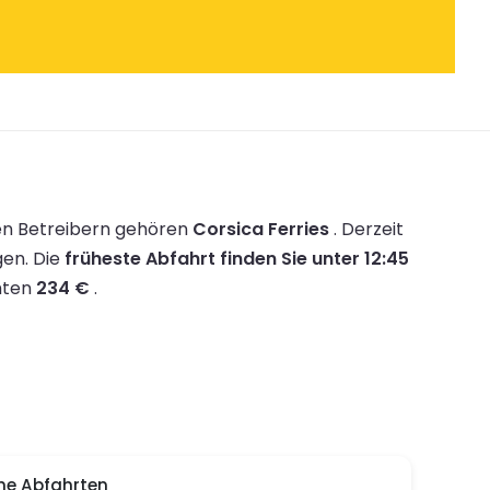
en Betreibern gehören
Corsica Ferries
.
Derzeit
gen.
Die
früheste Abfahrt finden Sie unter 12:45
mten
234 €
.
he Abfahrten