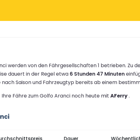
ci werden von den Fährgesellschaften 1 betrieben.
Zu d
ise dauert in der Regel etwa
6 Stunden 47 Minuten
einfü
je nach Saison und Fahrzeugtyp bereits ab einem bestim
ie Ihre Fähre zum Golfo Aranci noch heute mit
AFerry
.
nci
urchschnittspreis
Dauer
Wöchentlic