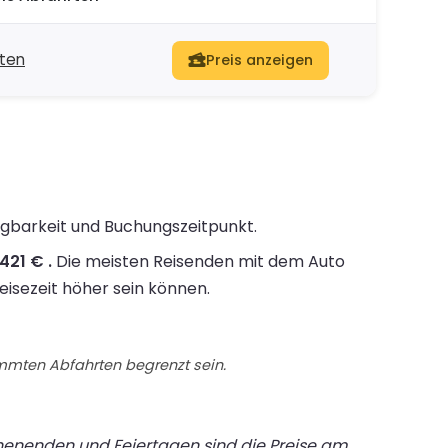
rten
Preis anzeigen
fügbarkeit und Buchungszeitpunkt.
421 € .
Die meisten Reisenden mit dem Auto
eisezeit höher sein können.
immten Abfahrten begrenzt sein.
chenenden und Feiertagen sind die Preise am