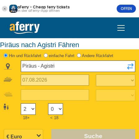
aFerry - Cheap ferry tickets
OFFEN
In der aFerry-App öffnen
Piräus nach Agistri Fähren
Hin und Rückfahrt
einfache Fahrt
Andere Rückfahrt
18+
< 18
Suche