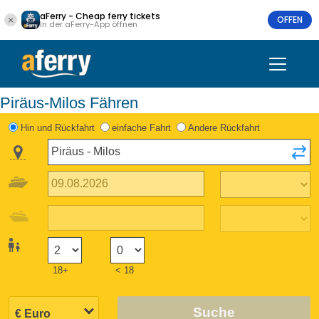
aFerry - Cheap ferry tickets
OFFEN
In der aFerry-App öffnen
Piräus-Milos Fähren
Hin und Rückfahrt
einfache Fahrt
Andere Rückfahrt
18+
< 18
Suche