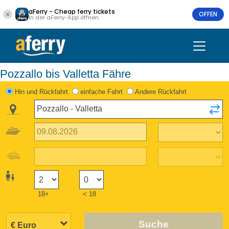
aFerry - Cheap ferry tickets
OFFEN
In der aFerry-App öffnen
Pozzallo bis Valletta Fähre
Hin und Rückfahrt
einfache Fahrt
Andere Rückfahrt
18+
< 18
Suche