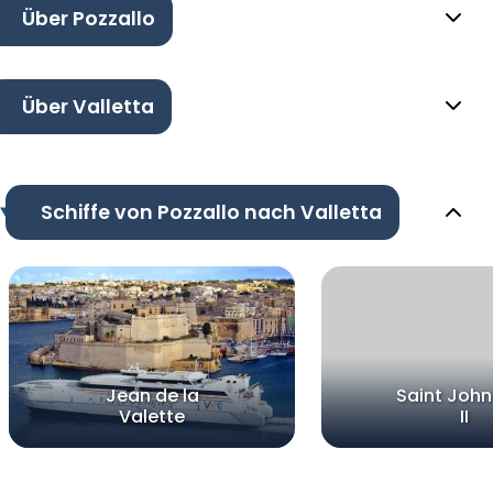
Über Pozzallo
Über Valletta
Schiffe von Pozzallo nach Valletta
Jean de la
Saint John
Valette
II