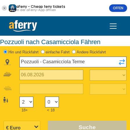
aFerry - Cheap ferry tickets
OFFEN
In der aFerry-App öffnen
Pozzuoli nach Casamicciola Fähren
Hin und Rückfahrt
einfache Fahrt
Andere Rückfahrt
18+
< 18
Suche