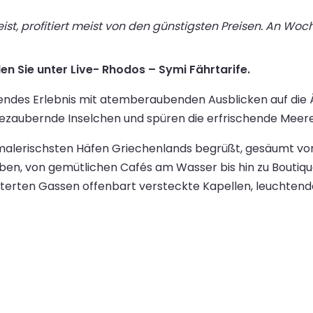
st, profitiert meist von den günstigsten Preisen. An Wo
en Sie unter Live- Rhodos – Symi Fährtarife.
rendes Erlebnis mit atemberaubenden Ausblicken auf die Ä
bezaubernde Inselchen und spüren die erfrischende Meere
 malerischsten Häfen Griechenlands begrüßt, gesäumt von
 Leben, von gemütlichen Cafés am Wasser bis hin zu Bout
sterten Gassen offenbart versteckte Kapellen, leuchtend