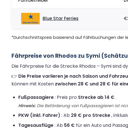
Fährbetreiber
D
Blue Star Ferries
€
*Durchschnittspreis basierend auf Fährbuchungen der let
Fährpreise von Rhodos zu Symi (Schätzu
Die Fährpreise für die Strecke Rhodos – Symi sind 
👉
Die Preise variieren je nach Saison und Fahrze
können mit Kosten
zwischen 28 € und 28 € für ein
Fußpassagiere
: Preis pro
Strecke ab 14 €
.
Hinweis:
Die Beförderung von Fußpassagieren ist nich
PKW (inkl. Fahrer)
: Ab
28 € pro Strecke
, inklus
Tagesausflüge
: Ab
56 €
für ein Auto und Passag