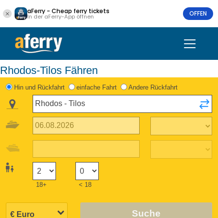
aFerry - Cheap ferry tickets
OFFEN
In der aFerry-App öffnen
Rhodos-Tilos Fähren
Hin und Rückfahrt
einfache Fahrt
Andere Rückfahrt
18+
< 18
Suche