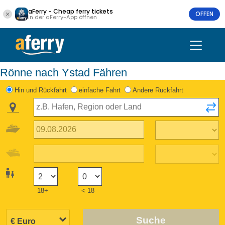
aFerry - Cheap ferry tickets
OFFEN
In der aFerry-App öffnen
Rönne nach Ystad Fähren
Hin und Rückfahrt
einfache Fahrt
Andere Rückfahrt
18+
< 18
Suche