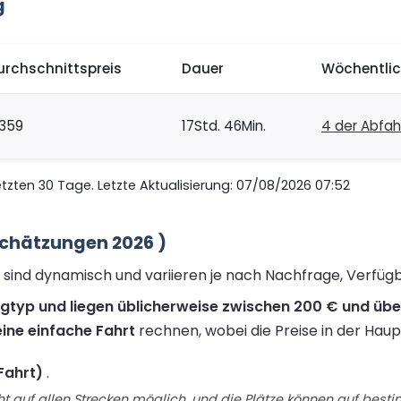
g
urchschnittspreis
Dauer
Wöchentlic
359
17Std. 46Min.
4 der Abfah
zten 30 Tage. Letzte Aktualisierung: 07/08/2026 07:52
Schätzungen 2026 )
g sind dynamisch und variieren je nach Nachfrage, Verfüg
ugtyp und liegen üblicherweise zwischen 200 € und übe
ine einfache Fahrt
rechnen, wobei die Preise in der Haup
Fahrt)
.
t auf allen Strecken möglich, und die Plätze können auf best