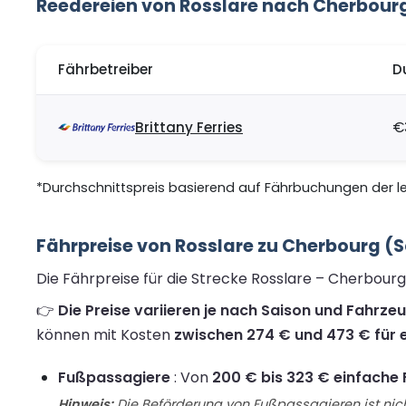
Reedereien von Rosslare nach Cherbour
Fährbetreiber
D
Brittany Ferries
€
*Durchschnittspreis basierend auf Fährbuchungen der let
Fährpreise von Rosslare zu Cherbourg (
Die Fährpreise für die Strecke Rosslare – Cherbour
👉
Die Preise variieren je nach Saison und Fahrze
können mit Kosten
zwischen 274 € und 473 € für e
Fußpassagiere
: Von
200 € bis 323 € einfache 
Hinweis:
Die Beförderung von Fußpassagieren ist nich