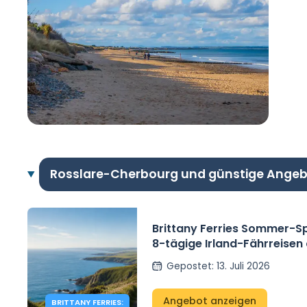
Rosslare-Cherbourg und günstige Ange
Brittany Ferries Sommer-S
8-tägige Irland-Fährreisen
(Hin- und Rückfahrt).
Gepostet
:
13. Juli 2026
Angebot anzeigen
BRITTANY FERRIES: