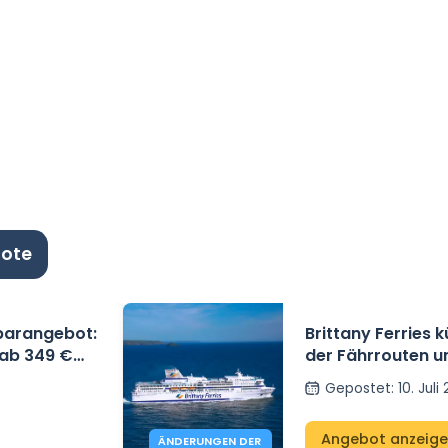
bote
parangebot:
Brittany Ferries
 ab 349 €
der Fährrouten u
Herbst 2026 an.
Gepostet
:
10. Juli
Angebot anzeig
ÄNDERUNGEN DER