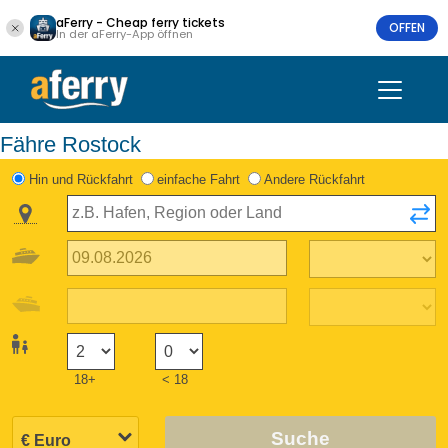
aFerry - Cheap ferry tickets
OFFEN
In der aFerry-App öffnen
Fähre Rostock
Hin und Rückfahrt
einfache Fahrt
Andere Rückfahrt
18+
< 18
Suche