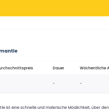
emantle
urchschnittspreis
Dauer
Wöchentliche 
-
-
le ist eine schnelle und malerische Möglichkeit, über de