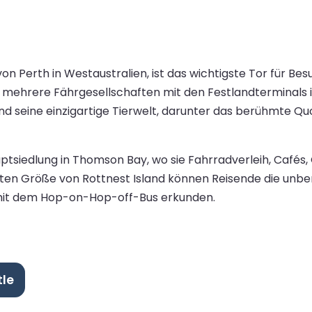
von Perth in Westaustralien, ist das wichtigste Tor für B
mehrere Fährgesellschaften mit den Festlandterminals in 
seine einzigartige Tierwelt, darunter das berühmte Quokka
siedlung in Thomson Bay, wo sie Fahrradverleih, Cafés
en Größe von Rottnest Island können Reisende die unber
 mit dem Hop-on-Hop-off-Bus erkunden.
tle