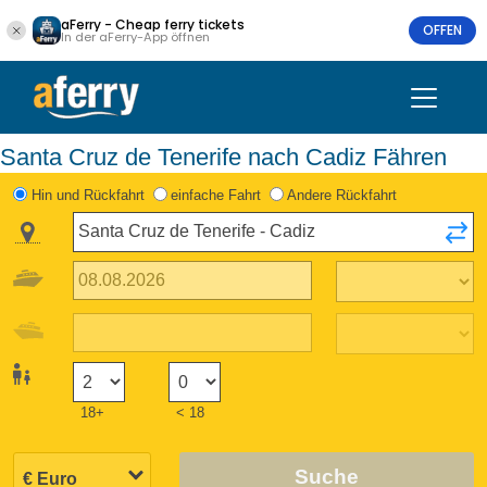
aFerry - Cheap ferry tickets
OFFEN
In der aFerry-App öffnen
Santa Cruz de Tenerife nach Cadiz Fähren
Hin und Rückfahrt
einfache Fahrt
Andere Rückfahrt
18+
< 18
Suche