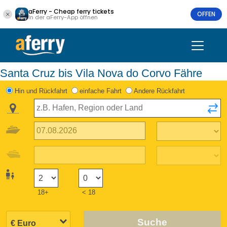
aFerry - Cheap ferry tickets
OFFEN
In der aFerry-App öffnen
Santa Cruz bis Vila Nova do Corvo Fähre
Hin und Rückfahrt
einfache Fahrt
Andere Rückfahrt
18+
< 18
Suche