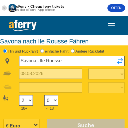
aFerry - Cheap ferry tickets
OFFEN
In der aFerry-App öffnen
Savona nach Ile Rousse Fähren
Hin und Rückfahrt
einfache Fahrt
Andere Rückfahrt
18+
< 18
Suche