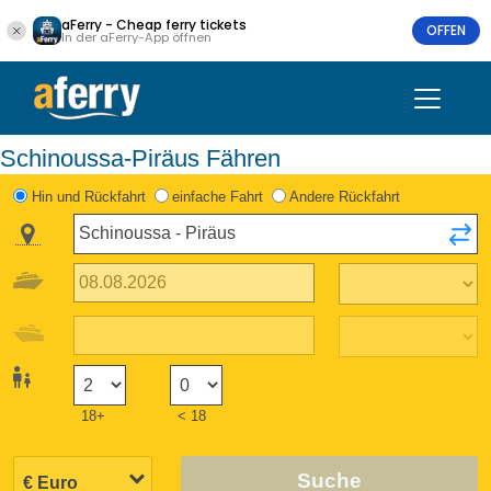
aFerry - Cheap ferry tickets
OFFEN
In der aFerry-App öffnen
Schinoussa-Piräus Fähren
Hin und Rückfahrt
einfache Fahrt
Andere Rückfahrt
18+
< 18
Suche