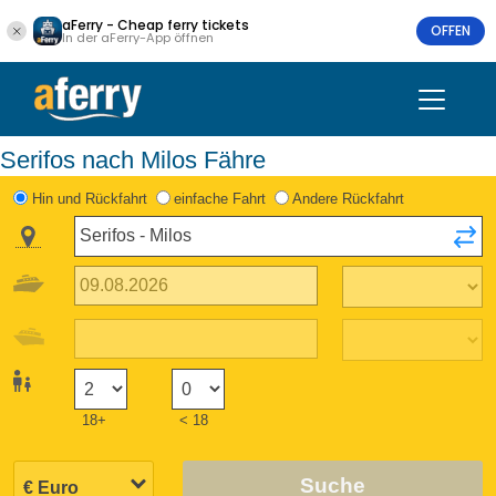
aFerry - Cheap ferry tickets
OFFEN
In der aFerry-App öffnen
Serifos nach Milos Fähre
Hin und Rückfahrt
einfache Fahrt
Andere Rückfahrt
18+
< 18
Suche