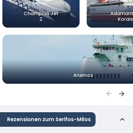
Champion Jet
Adamant
2
Korais
Anemos
Rezensionen zum Serifos-Milos