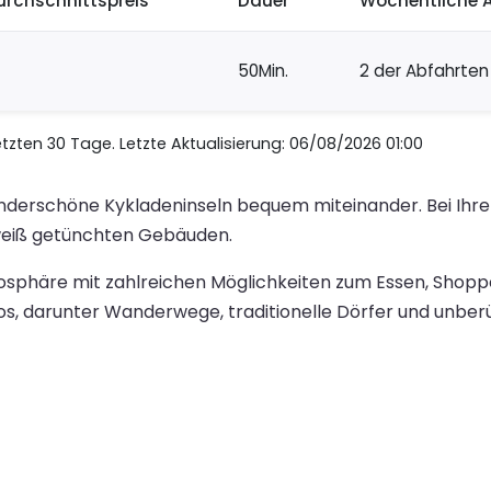
urchschnittspreis
Dauer
Wöchentliche 
50Min.
2 der Abfahrten
zten 30 Tage. Letzte Aktualisierung: 06/08/2026 01:00
underschöne Kykladeninseln bequem miteinander. Bei Ihrer
weiß getünchten Gebäuden.
osphäre mit zahlreichen Möglichkeiten zum Essen, Shoppe
s, darunter Wanderwege, traditionelle Dörfer und unber