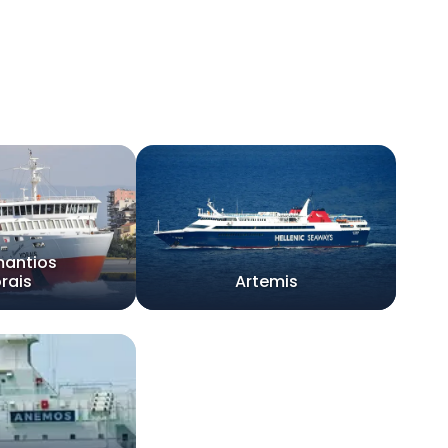
antios
rais
Artemis