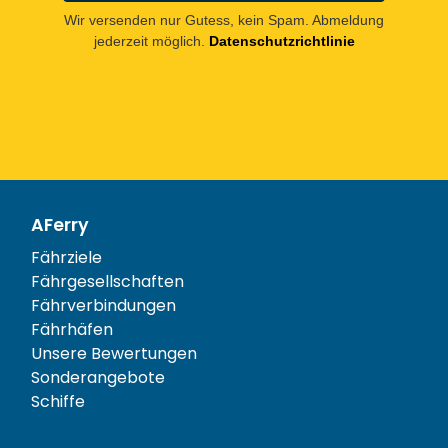
Wir versenden nur Gutess, kein Spam. Abmeldung
jederzeit möglich.
Datenschutzrichtlinie
AFerry
Fährziele
Fährgesellschaften
Fährverbindungen
Fährhäfen
Unsere Bewertungen
Sonderangebote
Schiffe