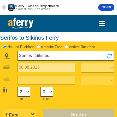
aFerry - Cheap ferry tickets
OFFEN
In der aFerry-App öffnen
Serifos to Sikinos Ferry
Hin und Rückfahrt
einfache Fahrt
Andere Rückfahrt
18+
< 18
Suche